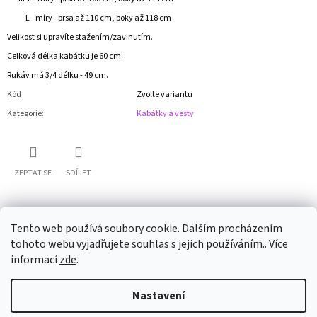
L - míry - prsa až 110 cm, boky až 118 cm
Velikost si upravíte stažením/zavinutím.
Celková délka kabátku je 60 cm.
Rukáv má 3/4 délku - 49 cm.
Kód
Zvolte variantu
Kategorie
:
Kabátky a vesty
ZEPTAT SE
SDÍLET
Tento web používá soubory cookie. Dalším procházením
tohoto webu vyjadřujete souhlas s jejich používáním.. Více
informací
zde
.
Z
Nastavení
Á