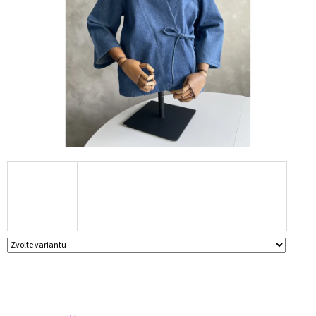
A
J
Í
T
?
HLEDAT
D
O
P
O
R
U
Č
U