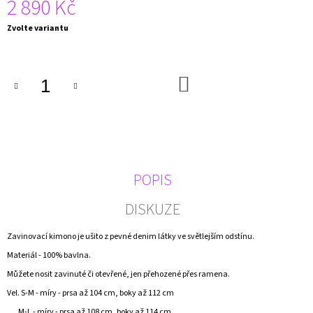
2 890 Kč
J
E
Měrná
Zvolte variantu
M
cena:
E
DO
ZAVINOVACÍ
KOŠÍKU
KIMONO
ŠATY
2
390
Kč
POPIS
DISKUZE
Zavinovací kimono je ušito z pevné denim látky ve světlejším odstínu.
Materiál - 100% bavlna.
Můžete nosit zavinuté či otevřené, jen přehozené přes ramena.
Vel. S-M - míry - prsa až 104 cm, boky až 112 cm
M-L - míry - prsa až 108 cm, boky až 114 cm