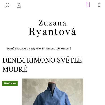
K
Přejít
NÁKUP
M
HLEDAT
na
KOŠÍK
O
PŘIHLÁŠENÍ
ZPĚT
ZPĚT
obsah
Š
Í
C
K
O
P
O
T
Domů
/
Kabátky a vesty
/
Denim kimono světle modré
Ř
DENIM KIMONO SVĚTLE
E
MODRÉ
B
U
J
NOVINKA
E
T
E
N