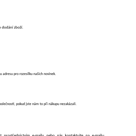
 dodání zboží.
u adresu pro rozesílku našich novinek.
olečnosti, pokud jste nám to při nákupu nezakázali.
 prostřednictvím e-mailu nebo nás kontaktujte na e-mailu: