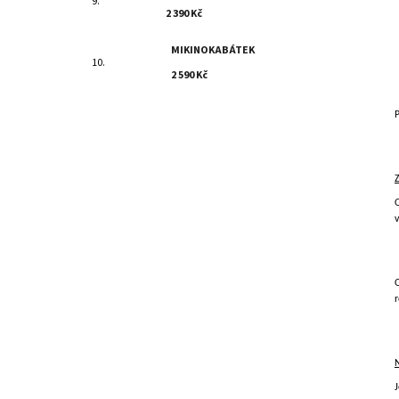
2 390 Kč
MIKINOKABÁTEK
2 590 Kč
P
r
J