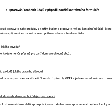
Zpracování osobních údajů v případě použití kontaktního formuláře
Pokud poptáváte naše produkty a služby, budeme pracovat s vašimi kontaktními údaji, které
méno a příjmení, e-mailová adresa, poštovní adresa a telefonní číslo.
Z jakého důvodu?
Kontaktujeme vás přes ně pro další domluvu ohledně
zboží
.
Na základě jakého právního důvodu?
edná se o zpracování na základě čl. 6 odst. 1 písm. b) GDPR – jednání o smlouvě, resp. pro
Jak dlouho budeme osobní údaje zpracovávat?
Pokud nenavážeme další spolupráci, vaše data budeme zpracovávat nejdéle
2 roky
od