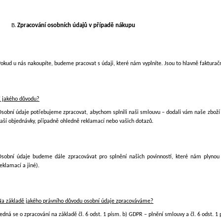
Zpracování osobních údajů v případě nákupu
okud u nás nakoupíte, budeme pracovat s údaji, které nám vyplníte. Jsou to hlavně fakturač
Z jakého důvodu?
Osobní údaje potřebujeme zpracovat, abychom splnili naši smlouvu – dodali vám naše
zbož
vaší objednávky, případně ohledně reklamací nebo vašich dotazů.
Osobní údaje budeme dále zpracovávat pro splnění našich povinností, které nám plynou 
eklamací a jiné
).
Na základě jakého právního důvodu osobní údaje zpracováváme?
edná se o zpracování na základě čl. 6 odst. 1 písm. b) GDPR – plnění smlouvy a čl. 6 odst. 1 