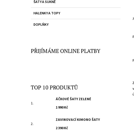
R
ŠATY A SUKNĚ
1 990 Kč
E
A
G
HALENKY A TOPY
O
N
R
N
DOPLŇKY
I
Í
E
P
A
PŘIJÍMÁME ONLINE PLATBY
N
E
L
TOP 10 PRODUKTŮ
ÁČKOVÉ ŠATY ZELENÉ
1 990 Kč
ZAVINOVACÍ KIMONO ŠATY
2 390 Kč