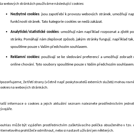
Na webových stránkách používáme následující cookies:
Nezbytné cookies
: jsou zapotřebí k provozu webových stránek, umožňují napří
funkčnosti stránek. Tato kategorie cookies se nedá zakázat.
Analytické/statistické cookies
: umožňují nám například rozpoznat a zjistit po
stránky. Pomáhají nám zlepšovat způsob, jakým stránky fungují, například tak,
spouštíme pouze s Vaším předchozím souhlasem.
Reklamní cookies:
používají se ke sledování preferencí a umožňují zobrazit
online chování. Tyto soubory spouštíme pouze s Vaším předchozím souhlasem
Upozorňujeme, že třetí strany (včetně např. poskytovatelů externích služeb) mohou ro
cookies na webových stránkách.
Další informace o cookies a jejich aktuální seznam naleznete prostřednictvím jednotl
vývojáře.
Souhlas může být vyjádřen prostřednictvím zaškrtávacího políčka obsaženého v tzv. c
internetového prohlížeče odmítnout, nebo si nastavit užívání jen některých.