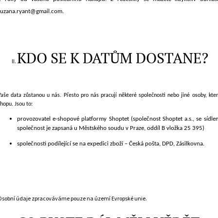
zuzana.ryant@gmail.com.
KDO SE K DATŮM DOSTANE?
Vaše data zůstanou u nás. Přesto pro nás pracují některé společnosti nebo jiné osoby, 
hopu. Jsou to:
provozovatel e-shopové platformy Shoptet (společnost Shoptet a.s., se síd
společnost je zapsaná u Městského soudu v Praze, oddíl B vložka 25 395)
společnosti podílející se na expedici zboží –
Česká pošta, DPD, Zásilkovna.
Osobní údaje zpracováváme pouze na území Evropské unie.