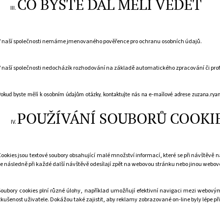
CO BYSTE DÁL MĚLI VĚDĚT
V naší společnosti
nemáme
jmenovaného pověřence pro ochranu osobních údajů.
V naší společnosti
nedochází
k rozhodování na základě automatického zpracování či prof
Pokud byste měli k osobním údajům otázky, kontaktujte nás na e-mailové adrese
zuzana.rya
POUŽÍVÁNÍ SOUBORŮ COOKI
Cookies jsou textové soubory obsahující malé množství informací, které se při návštěvě 
se následně při každé další návštěvě odesílají zpět na webovou stránku nebo jinou webov
Soubory cookies plní různé úlohy, například umožňují efektivní navigaci mezi webovým
zkušenost uživatele. Dokážou také zajistit, aby reklamy zobrazované on-line byly lépe 