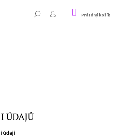
NÁKUPNÍ
HLEDAT
KOŠÍK
Prázdný košík
PŘIHLÁŠENÍ
Následující
H ÚDAJŮ
i údaji
RUKÁVEM VÍNOVÉ