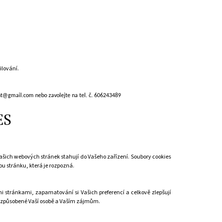
ilování.
nt@gmail.com
nebo zavolejte na tel. č. 606243489
ES
našich webových stránek stahují do Vašeho zařízení. Soubory cookies
ou stránku, která je rozpozná.
i stránkami, zapamatování si Vašich preferencí a celkově zlepšují
přizpůsobené Vaší osobě a Vaším zájmům.