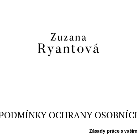
CO POTŘEBUJETE NAJÍT?
HLEDAT
DOPORUČUJEME
PODMÍNKY OCHRANY OSOBNÍC
Zásady práce s vašim
ZAVINOVACÍ KIMONO ŠATY
ŠATY S DLOUHÝM 