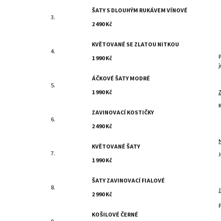
ŠATY S DLOUHÝM RUKÁVEM VÍNOVÉ
2 490 Kč
KVĚTOVANÉ SE ZLATOU NITKOU
1 990 Kč
j
ÁČKOVÉ ŠATY MODRÉ
1 990 Kč
ZAVINOVACÍ KOSTIČKY
2 490 Kč
KVĚTOVANÉ ŠATY
J
1 990 Kč
ŠATY ZAVINOVACÍ FIALOVÉ
2 990 Kč
KOŠILOVÉ ČERNÉ