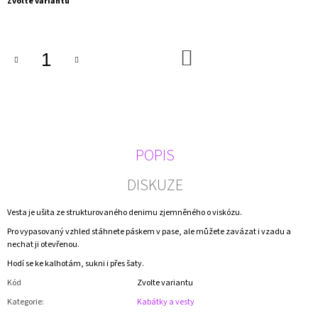
Měrná
Zvolte variantu
J
cena:
E
M
E
DO
KOŠÍKU
ZAVINOVACÍ
ŠATY
VZOROVANÉ
2
390
Kč
POPIS
DISKUZE
Vesta je ušita ze strukturovaného denimu zjemněného o viskózu.
Pro vypasovaný vzhled stáhnete páskem v pase, ale můžete zavázat i vzadu a
nechat ji otevřenou.
Hodí se ke kalhotám, sukni i přes šaty.
Kód
Zvolte variantu
Kategorie
:
Kabátky a vesty