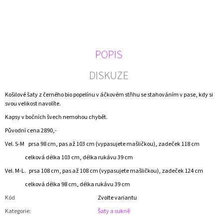
J
E
M
E
POPIS
KVĚTOVANÉ
ŠATY
DISKUZE
1
990
Košilové šaty z černého bio popelínu v áčkovém střihu se stahováním v pase, kdy si
Kč
svou velikost navolíte.
Kapsy v bočních švech nemohou chybět.
Původní cena 2890,-
Vel. S-M prsa 98 cm, pas až 103 cm (vypasujete mašličkou), zadeček 118 cm
celková délka 103 cm, délka rukávu 39 cm
Vel. M-L. prsa 108 cm, pas až 108 cm (vypasujete mašličkou), zadeček 124 cm
celková délka 98 cm, délka rukávu 39 cm
Kód
Zvolte variantu
Kategorie
:
Šaty a sukně