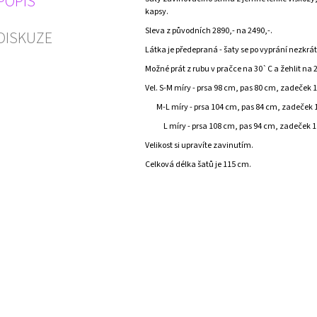
POPIS
kapsy.
Sleva z původních 2890,- na 2490,-.
DISKUZE
Látka je předepraná - šaty se po vyprání nezkrát
Možné prát z rubu v pračce na 30`C a žehlit na 2
Vel. S-M míry - prsa 98 cm, pas 80 cm, zadeček 
M-L míry - prsa 104 cm, pas 84 cm, zadeček 
L míry - prsa 108 cm, pas 94 cm, zadeček 
Velikost si upravíte zavinutím.
Celková délka šatů je 115 cm.