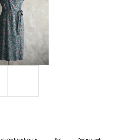
 v bočních švech skryté
Kód
Zvolte variantu