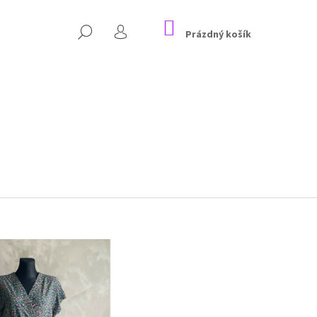
NÁKUPNÍ
HLEDAT
KOŠÍK
Prázdný košík
PŘIHLÁŠENÍ
Následující
NO ŠATY