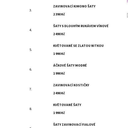
ZAVINOVACÍ KIMONO ŠATY
2 390 Kč
ŠATY S DLOUHÝM RUKÁVEM VÍNOVÉ
2 490 Kč
KVĚTOVANÉ SE ZLATOU NITKOU
1 990 Kč
ÁČKOVÉ ŠATY MODRÉ
1 990 Kč
ZAVINOVACÍ KOSTIČKY
2 490 Kč
KVĚTOVANÉ ŠATY
1 990 Kč
ŠATY ZAVINOVACÍ FIALOVÉ