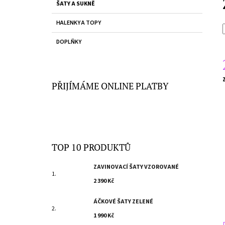
R
ŠATY A SUKNĚ
2 390 Kč
E
A
G
HALENKY A TOPY
O
N
R
N
DOPLŇKY
I
Í
E
P
A
PŘIJÍMÁME ONLINE PLATBY
c
N
E
L
TOP 10 PRODUKTŮ
ZAVINOVACÍ ŠATY VZOROVANÉ
2 390 Kč
ÁČKOVÉ ŠATY ZELENÉ
1 990 Kč