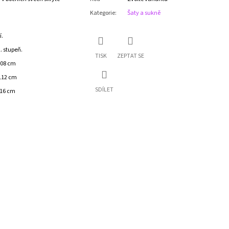
Kategorie
:
Šaty a sukně
í.
. stupeň.
TISK
ZEPTAT SE
108 cm
112 cm
SDÍLET
116 cm